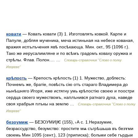
ковати
— Ковать ковати (3) 1. Изготовлять ковкой. Карпе и
Папуле, добляя мученика, меча истиньная на небесе кованая,
вражия испълъчения явѣ посѣкающа. Мин. окт., 95 (1096 г.).
Тако же иерусалимляне и по всѣмъ градомъ коваху оружиа и
стрѣлы. Флав. Полон.… …
Словарь-справочник "Слово о полку
Игореве"
крѣпость
— Крепость крѣпость (1) 1. Мужество, доблесть:
Почнемъ же, братіе, повѣсть сію отъ стараго Владимера до
нынѣшняго Игоря, иже истягну умь крѣпостію своею и поостри
сердца своего мужествомъ, наплънився ратнаго духа, наведе
своя храбрыя плъкы на землю …
Словарь-справочник "Слово о полку
Игореве"
безоумиѥ
— БЕЗОУМИ|Ѥ (155), ˫А с. 1.Неразумие,
безрассудство, безумство: простите мѩ съгрѣшьша въ безɤми
своемь Мин 1095 (сент.), 123 (приписка); больми себе гърдыи