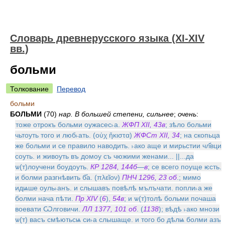
Словарь древнерусского языка (XI-XIV
вв.)
больми
Толкование
Перевод
больми
БОЛЬМИ
(70)
нар. В большей степени, сильнее
;
очень
:
тоже отрокъ больми оужасес˫а.
ЖФП XII, 43в
; зѣло больми
чьтоуть того и люб˫ать. (οὐχ ἥκιστα)
ЖФСт XII, 34
; на скопьца
же больми и се правило наводить. ˫ако аще и мирьстии чл҃вци
соуть. и живоуть въ домоу съ чюжими женами... ||...да
ѡ(т)лоучени боудоуть.
КР 1284, 144б
—
в
; се всего поуще ѥсть.
и болми разгнѣвить б҃а. (πλεῖον)
ПНЧ 1296, 23 об
.; мимо
идѩше оуль˫анъ. и слышавъ повѣлѣ мълъчати. попли˫а же
болми нача пѣти.
Пр XIV
(
6
),
54в
; и ѡ(т)толѣ больми почаша
воевати Ѡлговичи.
ЛЛ 1377, 101 об
. (
1138
); вѣдѣ ˫ако мнози
ѡ(т) васъ смѣютьсѩ си˫а слышаще. и того бо дѣлѩ болми азъ