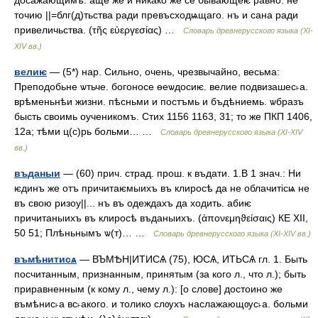
досажающимъ. аще же и никако же се бывающеѥ равно. не
точию ||=блг(д)тьства ради превъсходѩщаго. нъ и сана ради
привеличьства. (τῆς εὐεργεσίας) …
Словарь древнерусского языка (XI-
XIV вв.)
велиѥ
— (5*) нар. Сильно, очень, чрезвычайно, весьма:
Преподобьне ѡтьче. богоносе ѳеѡдосиѥ. велие подвизашес˫а.
врѣменьнѣи жизни. пѣсньми и постъмь и бъдѣниемь. ѡбразъ
бысть своимь оученикомъ. Стих 1156 1163, 31; то же ПКП 1406,
12а; тѣми ц(с)рь больми… …
Словарь древнерусского языка (XI-XIV
вв.)
въданыи
— (60) прич. страд. прош. к въдати. 1.В 1 знач.: Ни
ѥдинъ же отъ причитаѥмыихъ въ клиросѣ да не облачитiсѩ не
въ свою ризоу||... нъ въ одеждахъ да ходить. абиѥ
причитаныихъ въ клиросѣ въданыихъ. (ἀπονεμηϑείσαις) КЕ XII,
50 51; Плѣньнымъ ѡ(т)… …
Словарь древнерусского языка (XI-XIV вв.)
въмѣнитисѧ
— ВЪМѢН|ИТИСѦ (75), ЮСѦ, ИТЬСѦ гл. 1. Быть
посчитанным, признанным, принятым (за кого л., что л.); быть
приравненным (к кому л., чему л.): [о слове] достоино же
въмѣнис˫а вс˫акого. и толико слѹхъ наслажающѹс˫а. больми