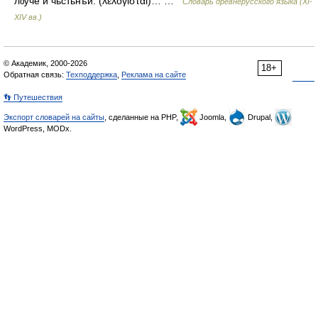
лѹче и чьстьнѣи. (λελόγισται)… …
Словарь древнерусского языка (XI-
XIV вв.)
© Академик, 2000-2026
18+
Обратная связь:
Техподдержка
,
Реклама на сайте
👣 Путешествия
Экспорт словарей на сайты
, сделанные на PHP,
Joomla,
Drupal,
WordPress, MODx.