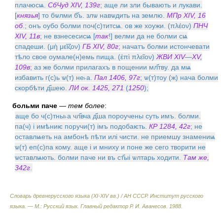
плачюсѩ.
СбЧуд XIV, 139г
; аще ли зли бывають и лукави.
[
князья
] то бѡлми б҃ъ. злѡ навѡдить на землю.
МПр XIV, 16
об
.; онъ оубо болми поч(с)титсѩ. ов же хоужи. (πλέον)
ПНЧ
XIV, 11в
; не взнесесисѩ [
так
!] велми да не болми сѩ
спадеши. (μὴ μεῖζον)
ГБ XIV, 80г
; начатъ болми истончевати
тѣло свое оумале(н)емь пища. (ἐπὶ πλεῖον)
ЖВИ XIV
—
XV,
109в
; аз же болми прилагахъ в пощении мл҃тву. да мѩ
избавить г(с)ь ѡ(т) не˫а.
Пал 1406, 97г
; ѡ(т)тоу (ж) нача болми
скорбѣти д҃шею.
ЛИ ок. 1425, 271
(
1250
);
больми паче
—
тем более
:
аще бо ч(с)тны˫а чл҃вча д҃ша пороучены суть имъ. болми.
па(ч) i имѣниѥ поручи(т) iмъ подобаѥть.
КР 1284, 42г
; не
оставлѩеть на амбонѣ пѣти илi чисти. не приемшу знамениѩ
ѡ(т) еп(с)па кому. аще i и мниху и поне же сего творити не
ѡставлѩють. болми паче ни въ ст҃ыi ѡлтарь ходити.
Там же,
342г
.
Словарь древнерусского языка (XI-XIV вв.) / АН СССР. Институт русского
языка. — М.: Русский язык
.
Главный редактор Р. И. Аванесов
.
1988
.