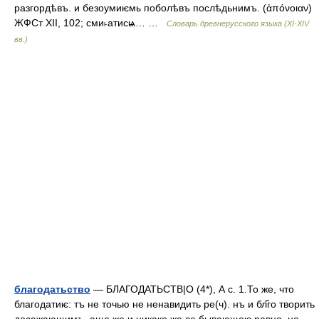
разгордѣвъ. и безоумиѥмь поболѣвъ послѣдьнимъ. (ἀπόνοιαν)
ЖФСт XII, 102; сми˫атисѩ… …
Словарь древнерусского языка (XI-XIV
вв.)
благодатьство
— БЛАГОДАТЬСТВ|О (4*), А с. 1.То же, что
благодатиѥ: тъ не точью не ненавидить ре(ч). нъ и бл҃го творить