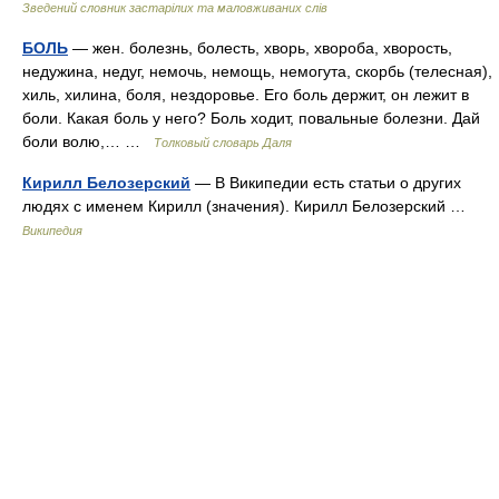
Зведений словник застарілих та маловживаних слів
БОЛЬ
— жен. болезнь, болесть, хворь, хвороба, хворость,
недужина, недуг, немочь, немощь, немогута, скорбь (телесная),
хиль, хилина, боля, нездоровье. Его боль держит, он лежит в
боли. Какая боль у него? Боль ходит, повальные болезни. Дай
боли волю,… …
Толковый словарь Даля
Кирилл Белозерский
— В Википедии есть статьи о других
людях с именем Кирилл (значения). Кирилл Белозерский …
Википедия